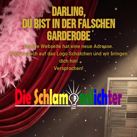
Darling,
du bist in Der FalscheN
Garderobe
Unsere Webseite hat eine neue Adresse.
Klick einfach auf das Logo Schätchen und wir bringen
dich hin!
Versprochen!